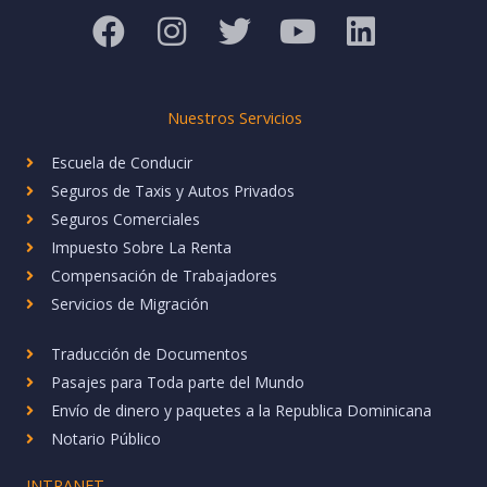
F
I
T
Y
L
a
n
w
o
i
c
s
i
u
n
e
t
t
t
k
Nuestros Servicios
b
a
t
u
e
Escuela de Conducir
o
g
e
b
d
Seguros de Taxis y Autos Privados
o
r
r
e
i
Seguros Comerciales
k
a
n
Impuesto Sobre La Renta
Compensación de Trabajadores
m
Servicios de Migración
Traducción de Documentos
Pasajes para Toda parte del Mundo
Envío de dinero y paquetes a la Republica Dominicana
Notario Público
INTRANET