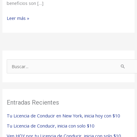
beneficios son […]
Leer más »
B
u
s
c
Entradas Recientes
a
r
Tu Licencia de Conducir en New York, inicia hoy con $10
p
Tu Licencia de Conducir, inicia con solo $10
o
Ven HOY por tu Licencia de Conducir, inicia con solo $10