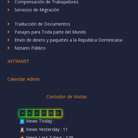
Compensación de Trabajadores
m
Servicios de Migración
Traducción de Documentos
Pasajes para Toda parte del Mundo
Envío de dinero y paquetes a la Republica Dominicana
Notario Público
INTRANET
Calendar Admin
Contador de Visitas
0
6
1
7
3
3
Views Today :
Views Yesterday : 11
Views Last 7 days : 129