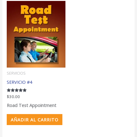
SERVICIOS
SERVICIO #4
Valorado
$
30.00
con
5.00
Road Test Appointment
de 5
AÑADIR AL CARRITO